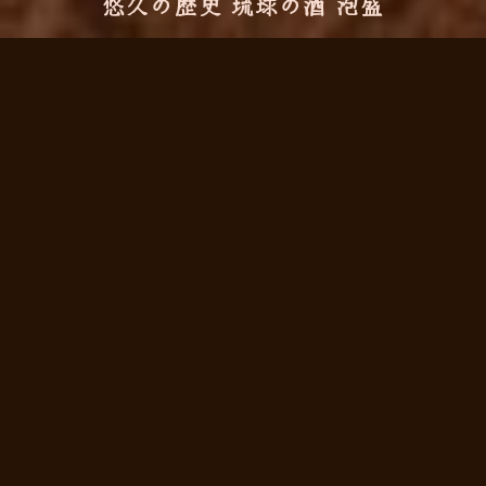
悠久の歴史 琉球の酒 泡盛
泡盛は日本最古の蒸留酒
沖縄の風土で長年育まれてきた島酒の文化
は、様々な味わいの銘柄を生み出しました。
すっきり飲み易い新酒から、どっしりと風味
豊かな古酒まで、泡盛は魅力的なバリエーシ
ョンでお食事の席を彩ります。